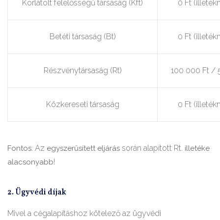
Korlátolt felelősségű társaság (Kft)
0 Ft (illeté
Betéti társaság (Bt)
0 Ft (illeté
Részvénytársaság (Rt)
100 000 Ft / 
Közkereseti társaság
0 Ft (illeté
Az
során alapított Rt.
Fontos:
egyszerűsített eljárás
illetéke
!
alacsonyabb
2. Ügyvédi díjak
Mivel a cégalapításhoz kötelező az ügyvédi