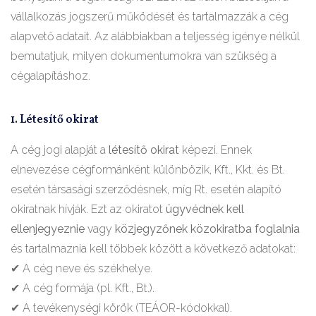
vállalkozás jogszerű működését és tartalmazzák a cég
alapvető adatait. Az alábbiakban a teljesség igénye nélkül
bemutatjuk, milyen dokumentumokra van szükség a
cégalapításhoz.
1. Létesítő okirat
A cég jogi alapját a
létesítő okirat
képezi. Ennek
elnevezése cégformánként különbözik, Kft., Kkt. és Bt.
esetén társasági szerződésnek, míg Rt. esetén alapító
okiratnak hívják. Ezt az okiratot
ügyvédnek kell
ellenjegyeznie
vagy
közjegyzőnek közokiratba foglalnia
és tartalmaznia kell többek között a következő adatokat:
✔ A cég neve és székhelye.
✔ A cég formája (pl. Kft., Bt.).
✔ A tevékenységi körök (TEÁOR-kódokkal).