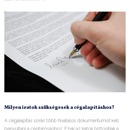
Milyen iratok szükségesek a cégalapításhoz?
A cégalapítás során több hivatalos dokumentumot kell
benyújtani a cégbírósághoz. Ezek az iratok biztosítják a