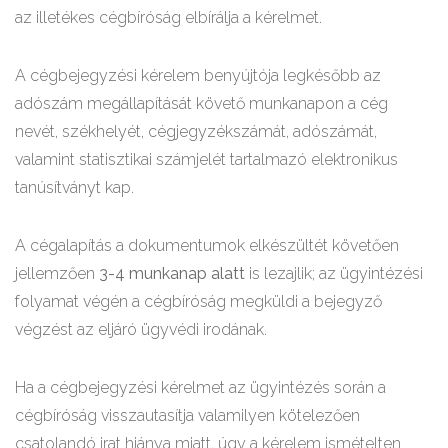
az illetékes cégbíróság elbírálja a kérelmet.
A cégbejegyzési kérelem benyújtója legkésőbb az
adószám megállapítását követő munkanapon a cég
nevét, székhelyét, cégjegyzékszámát, adószámát,
valamint statisztikai számjelét tartalmazó elektronikus
tanúsítványt kap.
A cégalapítás a dokumentumok elkészültét követően
jellemzően
3-4 munkanap alatt
is lezajlik; az ügyintézési
folyamat végén a cégbíróság megküldi a bejegyző
végzést az eljáró ügyvédi irodának.
Ha a cégbejegyzési kérelmet az ügyintézés során a
cégbíróság visszautasítja valamilyen kötelezően
csatolandó irat hiánya miatt, úgy a kérelem ismételten