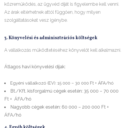
közreműködés, az ügyvéd díját is figyelembe kell venni.
Az árak eltérhetnek attól függően, hogy milyen
szolgáltatásokat vesz igénybe.
3. Könyvelési és adminisztrációs költségek
A vállalkozás működtetéséhez könyvelőt kell alkalmazni.
Átlagos havi könyvelési díjak:
Egyéni vállalkozó (EV):
15 000 – 30 000 Ft + ÁFA/hó
Bt./Kft. kisforgalmú cégek esetén:
35 000 – 70 000
Ft + ÁFA/hó
Nagyobb cégek esetén:
60 000 – 200 000 Ft +
ÁFA/hó
4. Egyéb költségek