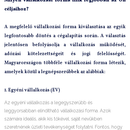
Milyen vállalkozási forma illik legjobban az Ön
céljaihoz?
A megfelelő vállalkozási forma kiválasztása az egyik
legfontosabb döntés a cégalapítás során. A választás
jelentősen befolyásolja a vállalkozás működését,
adózási kötelezettségeit és jogi felelősségét.
Magyarországon többféle vállalkozási forma létezik,
amelyek közül a legnépszerűbbek az alábbiak:
1. Egyéni vállalkozás (EV)
Az egyéni vállalkozás a legegyszerűbb és
leggyorsabban elindítható vállalkozási forma. Azok
számára ideális, akik kis tőkével, saját nevükben
szeretnének üzleti tevékenységet folytatni. Fontos, hogy