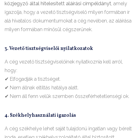
közjegyző által hitelesített aláírási címpéldányt
, amely
igazolja, hogy a vezető tisztségviselő milyen formában ír
alá hivatalos dokumentumokat a cég nevében, az aláírása
milyen formában minősül cégszerűnek.
3. Vezető tisztségviselői nyilatkozatok
A cég vezető tisztségviselőinek nyilatkoznia kell arról,
hogy:
✔ Elfogadják a tisztséget.
✔ Nem állnak eltiltás hatálya alatt.
✔ Nem áll fenn velük szemben összeférhetetlenségi ok.
4. Székhelyhasználati igazolás
A cég székhelye lehet saját tulajdonú ingatlan vagy bérelt
iroda, esetleg székhelyszolgáltató által biztosított