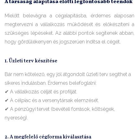
A társaság alapítása előtti legfontosabb teendők
Mielőtt belevágna a cégalapításba, érdemes alaposan
megtervezni a vállalkozás működését és előkészíteni a
szükséges lépéseket. Az alábbi pontok segítenek abban,
hogy gördülékenyen és jogszerűen indítsa el cégét.
1. Üzleti terv készítése
Bár nem kötelező, egy jól átgondolt üzleti terv segíthet a
sikeres indulásban. Érdemes belefoglalni:
✔ A vállalkozás célját és profilját.
✔ A célpiac és a versenytársak elemzését.
✔ A pénzügyi tervet (bevételi források, költségek,
nyereség).
2. A megfelelő cégforma kiválasztása