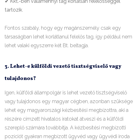
✔
Kkt.-ben valamennyi tag korlátlan felelősséggel
tartozik
.
Fontos szabály, hogy egy magánszemély csak egy
társaságban lehet korlátlanul felelős tag, így például nem
lehet valaki egyszerre két Bt. beltagja.
3. Lehet-e külföldi vezető tisztségviselő vagy
tulajdonos?
Igen, külföldi állampolgár is lehet vezető tisztségviselő
vagy tulajdonos egy magyar cégben, azonban szüksége
lehet egy magyarországi kézbesítési megbízottra, aki a
részére címzett hivatalos iratokat átveszi és a külföldi
szereplő számára továbbítja. A kézbesítési megbízotti
pozíciót gyakran megbízott ügyvéd vagy ügyvédi iroda