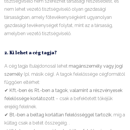
tisztségviselő nem szerezhet társasági részesedést, és
nem lehet vezető tisztségviselő olyan gazdasági
társaságban, amely főtevékenységként ugyanolyan
gazdasági tevékenységet folytat, mint az a társaság,
amelyben vezető tisztségviselő.
2. Ki lehet a cég tagja?
A cég tagja (tulajdonosa) lehet
magánszemély vagy jogi
személy
(pl. másik cég). A tagok felelőssége cégformától
függően eltérhet:
✔
Kft.-ben és Rt.-ben a tagok, valamint a részvényesek
felelőssége korlátozott
– csak a befektetett tőkéjük
erejéig felelnek.
✔
Bt.-ben a beltag korlátlan felelősséggel tartozik
, míg a
kültag csak a betét összegéig. .