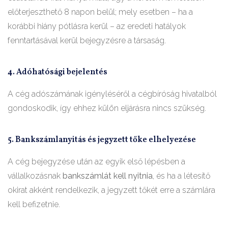
előterjeszthető 8 napon belül; mely esetben – ha a
korábbi hiány pótlásra kerül – az eredeti hatályok
fenntartásával kerül bejegyzésre a társaság.
4. Adóhatósági bejelentés
A cég adószámának igényléséről a cégbíróság hivatalból
gondoskodik, így ehhez külön eljárásra nincs szükség.
5. Bankszámlanyitás és jegyzett tőke elhelyezése
A cég bejegyzése után az egyik első lépésben a
vállalkozásnak
bankszámlát kell nyitnia
, és ha a létesítő
okirat akként rendelkezik, a jegyzett tőkét erre a számlára
kell befizetnie.