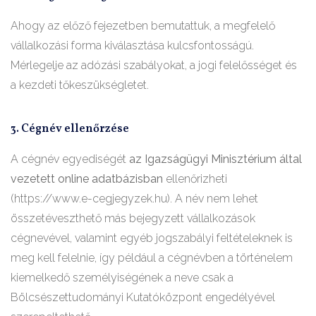
Ahogy az előző fejezetben bemutattuk, a megfelelő
vállalkozási forma kiválasztása kulcsfontosságú.
Mérlegelje az adózási szabályokat, a jogi felelősséget és
a kezdeti tőkeszükségletet.
3. Cégnév ellenőrzése
A cégnév egyediségét
az Igazságügyi Minisztérium által
vezetett online adatbázisban
ellenőrizheti
(https://www.e-cegjegyzek.hu). A név nem lehet
összetéveszthető más bejegyzett vállalkozások
cégnevével, valamint egyéb jogszabályi feltételeknek is
meg kell felelnie, így például a cégnévben a történelem
kiemelkedő személyiségének a neve csak a
Bölcsészettudományi Kutatóközpont engedélyével