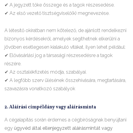
✔ A jegyzett tőke összege és a tagok részesedése.
✔ Az első vezető tisztségviselő(k) megnevezése.
A létesítő okiratban nem kötelező, de ajánlott rendelkezni
bizonyos kérdésekről, amelyek segíthetnek elkerülni a
jövőben esetlegesen kialakuló vitákat, ilyen lehet például:
✔
Elővásárlási jog a társasági részesedésre a tagok
részére.
✔
Az osztalékfizetés módja, szabályai.
✔
A legfőbb szerv ülésének összehívására, megtartására,
szavazásra vonatkozó szabályok
2. Aláírási címpéldány vagy aláírásminta
A cégalapítás során érdemes a cégbíróságnak benyújtani
egy
ügyvéd által ellenjegyzett aláírásmintát vagy