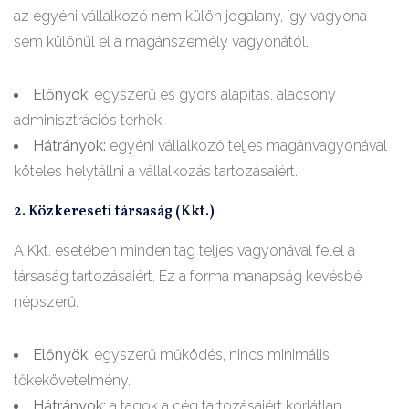
az egyéni vállalkozó nem külön jogalany, így vagyona
sem különül el a magánszemély vagyonától.
Előnyök:
egyszerű és gyors alapítás, alacsony
adminisztrációs terhek.
Hátrányok:
egyéni vállalkozó teljes magánvagyonával
köteles helytállni a vállalkozás tartozásaiért.
2. Közkereseti társaság (Kkt.)
A Kkt. esetében minden tag teljes vagyonával felel a
társaság tartozásaiért. Ez a forma manapság kevésbé
népszerű.
Előnyök:
egyszerű működés, nincs minimális
tőkekövetelmény.
Hátrányok:
a tagok a cég tartozásaiért korlátlan