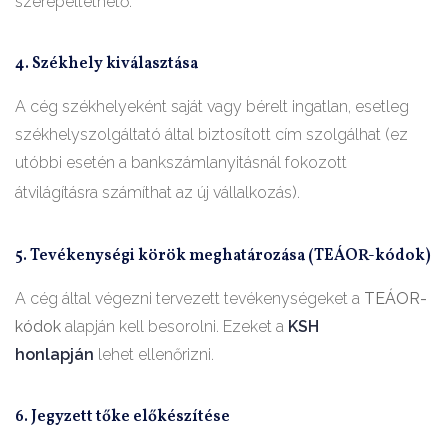
szerepeltethető.
4. Székhely kiválasztása
A cég székhelyeként saját vagy bérelt ingatlan, esetleg
székhelyszolgáltató által biztosított cím szolgálhat (ez
utóbbi esetén a bankszámlanyitásnál fokozott
)
átvilágításra számíthat az új vállalkozás
.
5. Tevékenységi körök meghatározása (TEÁOR-kódok)
A cég által végezni tervezett tevékenységeket a
TEÁOR-
kódok
alapján kell besorolni. Ezeket a
KSH
honlapján
lehet ellenőrizni.
6. Jegyzett tőke előkészítése