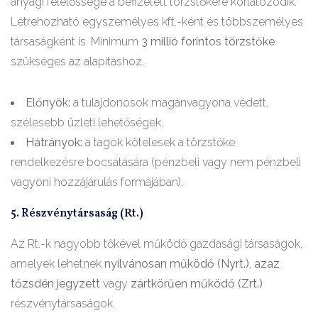
anyagi felelőssége a befizetett törzstőkére korlátozódik.
Létrehozható egyszemélyes kft.-ként és többszemélyes
társaságként is. Minimum
3 millió forintos törzstőke
szükséges az alapításhoz.
Előnyök:
a tulajdonosok magánvagyona védett,
szélesebb üzleti lehetőségek.
Hátrányok:
a tagok kötelesek a törzstőke
rendelkezésre bocsátására (pénzbeli vagy nem pénzbeli
vagyoni hozzájárulás formájában).
5. Részvénytársaság (Rt.)
Az Rt.-k nagyobb tőkével működő gazdasági társaságok,
amelyek lehetnek
nyilvánosan működő (Nyrt.), azaz
tőzsdén jegyzett
vagy
zártkörűen működő (Zrt.)
részvénytársaságok.