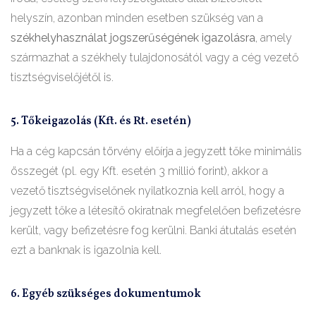
helyszín, azonban minden esetben szükség van a
székhelyhasználat jogszerűségének igazolásra
, amely
származhat a székhely tulajdonosától vagy a cég vezető
tisztségviselőjétől is.
5. Tőkeigazolás (Kft. és Rt. esetén)
Ha a cég kapcsán törvény előírja a jegyzett tőke minimális
összegét (pl. egy Kft. esetén 3 millió forint), akkor a
vezető tisztségviselőnek nyilatkoznia kell arról, hogy a
jegyzett tőke a létesítő okiratnak megfelelően befizetésre
került, vagy befizetésre fog kerülni. Banki átutalás esetén
ezt a banknak is igazolnia kell.
6. Egyéb szükséges dokumentumok