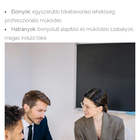
Előnyök:
egyszerűbb tőkebevonási lehetőség,
professzionális működés.
Hátrányok:
bonyolult alapítási és működési szabályok,
magas induló tőke.