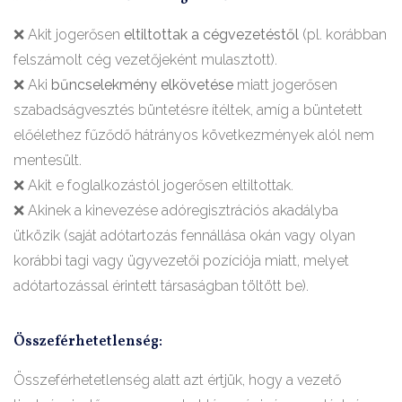
❌ Akit jogerősen
eltiltottak a cégvezetéstől
(pl. korábban
felszámolt cég vezetőjeként mulasztott).
❌ Aki
bűncselekmény elkövetése
miatt jogerősen
szabadságvesztés büntetésre ítéltek, amíg a büntetett
előélethez fűződő hátrányos következmények alól nem
mentesült.
❌ Akit e foglalkozástól jogerősen eltiltottak.
❌ Akinek a kinevezése adóregisztrációs akadályba
ütközik (saját adótartozás fennállása okán vagy olyan
korábbi tagi vagy ügyvezetői pozíciója miatt, melyet
adótartozással érintett társaságban töltött be).
Összeférhetetlenség:
Összeférhetetlenség alatt azt értjük, hogy a vezető