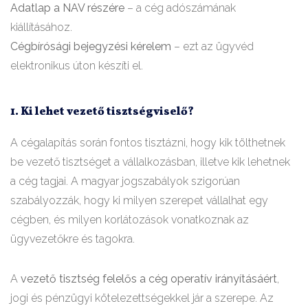
Adatlap a NAV részére
– a cég adószámának
kiállításához.
Cégbírósági bejegyzési kérelem
– ezt az ügyvéd
elektronikus úton készíti el.
1. Ki lehet vezető tisztségviselő?
A cégalapítás során fontos tisztázni, hogy kik tölthetnek
be vezető tisztséget a vállalkozásban, illetve kik lehetnek
a cég tagjai. A magyar jogszabályok szigorúan
szabályozzák, hogy ki milyen szerepet vállalhat egy
cégben, és milyen korlátozások vonatkoznak az
ügyvezetőkre és tagokra.
A
vezető tisztség felelős a cég operatív irányításáért
,
jogi és pénzügyi kötelezettségekkel jár a szerepe. Az