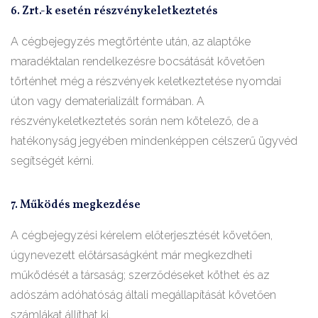
6. Zrt.-k esetén részvénykeletkeztetés
A cégbejegyzés megtörténte után, az alaptőke
maradéktalan rendelkezésre bocsátását követően
történhet még a részvények keletkeztetése nyomdai
úton vagy dematerializált formában. A
részvénykeletkeztetés során nem kötelező, de a
hatékonyság jegyében mindenképpen célszerű ügyvéd
segítségét kérni.
7. Működés megkezdése
A cégbejegyzési kérelem előterjesztését követően,
úgynevezett előtársaságként már megkezdheti
működését a társaság; szerződéseket köthet és az
adószám adóhatóság általi megállapítását követően
számlákat állíthat ki.