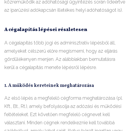
közreműködik az adóhatósági ügyintézés során (ideértve
az iparűzési adókapcsán illetékes helyi adóhatóságot is).
A cégalapítás lépései részletesen
A cégalapítás több jogi és adminisztratív lépésből áll,
amelyeket célszerű előre megismerni, hogy az eljárás
gördülékenyen menjen. Az alábbiakban bemutatásra
kerül a cégalapítás menete lépésről lépésre.
1. A működés kereteinek meghatározása
Az első lépés a megfelelő cégforma meghatározása (pl.
Kft., Bt., Rt.), amely befolyásolja az adózási és működési
feltételeket. Ezt követően megfelelő cégnevet kell
választani. Minden cégnek rendelkeznie kell továbbá
székhellyel, amely lehet saját, illetve bérelt ingatlan vagy