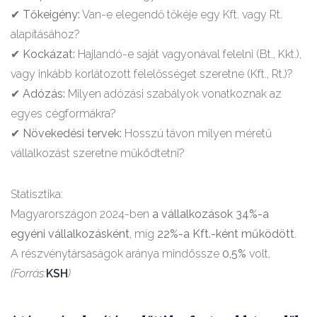
✔
Tőkeigény:
Van-e elegendő tőkéje egy Kft. vagy Rt.
alapításához?
✔
Kockázat:
Hajlandó-e saját vagyonával felelni (Bt., Kkt.),
vagy inkább korlátozott felelősséget szeretne (Kft., Rt.)?
✔
Adózás:
Milyen adózási szabályok vonatkoznak az
egyes cégformákra?
✔
Növekedési tervek:
Hosszú távon milyen méretű
vállalkozást szeretne működtetni?
Statisztika:
Magyarországon 2024-ben
a vállalkozások 34%-a
egyéni vállalkozásként
, míg
22%-a Kft.-ként működött
.
A részvénytársaságok aránya mindössze
0,5%
volt.
(Forrás:
KSH
)