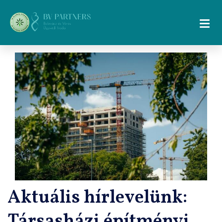
Aktuális hírlevelünk:
Társasházi építményi