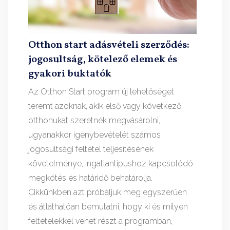
Otthon start adásvételi szerződés:
jogosultság, kötelező elemek és
gyakori buktatók
Az Otthon Start program új lehetőséget
teremt azoknak, akik első vagy következő
otthonukat szeretnék megvásárolni,
ugyanakkor igénybevételét számos
jogosultsági feltétel teljesítésének
követelménye, ingatlantípushoz kapcsolódó
megkötés és határidő behatárolja.
Cikkünkben azt próbáljuk meg egyszerűen
és átláthatóan bemutatni, hogy ki és milyen
feltételekkel vehet részt a programban,