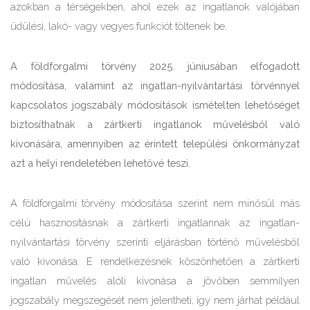
azokban a térségekben, ahol ezek az ingatlanok valójában
üdülési, lakó- vagy vegyes funkciót töltenek be.
A földforgalmi törvény 2025. júniusában elfogadott
módosítása, valamint az ingatlan-nyilvántartási törvénnyel
kapcsolatos jogszabály módosítások ismételten lehetőséget
biztosíthatnak a zártkerti ingatlanok művelésből való
kivonására, amennyiben az érintett települési önkormányzat
azt a helyi rendeletében lehetővé teszi.
A földforgalmi törvény módosítása szerint nem minősül más
célú hasznosításnak a zártkerti ingatlannak az ingatlan-
nyilvántartási törvény szerinti eljárásban történő művelésből
való kivonása. E rendelkezésnek köszönhetően a zártkerti
ingatlan művelés alóli kivonása a jövőben semmilyen
jogszabály megszegését nem jelentheti, így nem járhat például