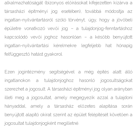
alkalmazhatóságát (bizonyos előírásokat kifejezetten kizárva a
társasházi építményi jog esetében), továbbá módosítja az
ingatlan-nyilvántartásról szóló törvényt, úgy, hogy a jövőbeli
épületre vonatkozó vevői jog – a tulajdonjog-fenntartáshoz
kapcsolódó vevői joghoz hasonlóan – a később benyújtott
ingatlan-nyilvántartási kérelmekre legfeljebb hat hónapig
felfüggesztő hatást gyakorol.
Ezen jogintézmény segítségével a még építés alatt álló
ingatlanokon a tulajdonjoghoz hasonló jogosultságokat
szerezhet a jogosult. A társasházi építményi jog olyan arányban
illeti meg a jogosultat, amely megegyezik azzal a tulajdoni
hányaddal, amely a társasház előzetes alapítása során
benyújtott alapító okirat szerint az épület felépítését követően a
jogosultat tulajdonjogként megilletné.