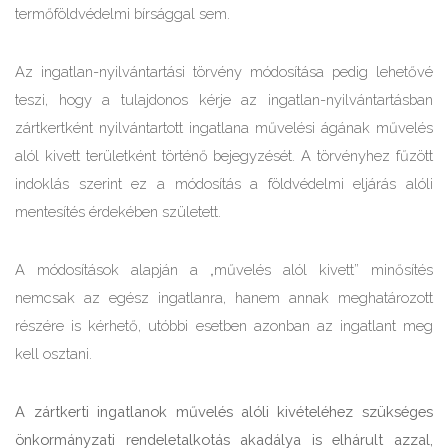
termőföldvédelmi bírsággal sem.
Az ingatlan-nyilvántartási törvény módosítása pedig lehetővé
teszi, hogy a tulajdonos kérje az ingatlan-nyilvántartásban
zártkertként nyilvántartott ingatlana művelési ágának művelés
alól kivett területként történő bejegyzését. A törvényhez fűzött
indoklás szerint ez a módosítás a földvédelmi eljárás alóli
mentesítés érdekében született.
A módosítások alapján a „művelés alól kivett” minősítés
nemcsak az egész ingatlanra, hanem annak meghatározott
részére is kérhető, utóbbi esetben azonban az ingatlant meg
kell osztani.
A zártkerti ingatlanok művelés alóli kivételéhez szükséges
önkormányzati rendeletalkotás akadálya is elhárult azzal,