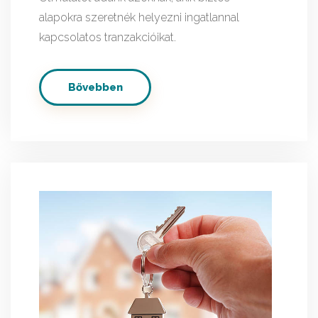
alapokra szeretnék helyezni ingatlannal
kapcsolatos tranzakcióikat.
Bővebben