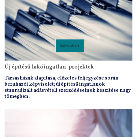
Bővebben
Új építésű lakóingatlan-projektek
Társasházak alapítása, előzetes feljegyzése során
beruházói képviselet; új építésű ingatlanok
stanradizált adásvételi szerződéseinek készítése nagy
tömegben,