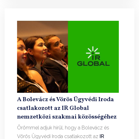
A Bolevácz és Vörös Ügyvédi Iroda
csatlakozott az IR Global
nemzetközi szakmai közösségéhez
Örömmel adjuk hírül, hogy a Bolevácz és
Vörös Ügyvédi Iroda csatlakozott az
IR