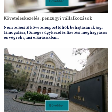
Bővebben
Követeléskezelés, pénzügyi vállalkozások
Nem teljesítő követelésportfóliók behajtásának jogi
támogatása, tömeges ügykezelés fizetési meghagyásos
és végrehajtási eljárásokban.
Bővebben