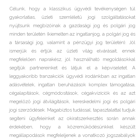
Célunk, hogy a klasszikus ügyvédi tevékenységen túl
gyakorlatias, üzleti szemléletű jogi szolgáltatásokat
nyújtsunk megbízóinak a gazdasági jog és polgári jog
minden területén (kiemelten az ingatlanjog, a polgári jog és
a társasági jog, valamint a pénzügyi jog területén). Jól
ismerjük és értjük az üzleti világ elvárásait, ennek
megfelelően naprakész, jól használható megoldásokkal
segítjük partnereinket és látjuk el a képviseletet. A
leggyakoribb tranzakciók ügyvédi irodánkban az ingatlan
adásvételek, ingatlan beruházások komplex támogatása,
cégalapítások, cégmódosítások, cégakvizíciók és az azt
megelőző jogi átvilágítások, kereskedelmi jogi és polgári
jogi szerződések. Magabiztos tudással, tapasztalattal tudjuk
segíteni ügyfeleinket az okiratszerkesztés során annak
érdekében, hogy a közreműködésünkkel készült
megállapodások megfeleljenek a vonatkozó jogszabályok