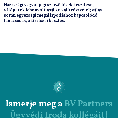
Házassági vagyonjogi szerződések készítése,
válóperek lebonyolításában való részvétel; válás
során egyezségi megállapodáshoz kapcsolódó
tanácsadás, okiratszerkesztés.
Ismerje meg a
BV Partners
Ügyvédi Iroda kollégáit!