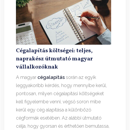
Cégalapítás költségei: teljes,
naprakész útmutató magyar
vállalkozóknak
A magyar
cégalapítás
során az egyik
leggyakoribb kérdés, hogy mennyibe kerül,
pontosan, milyen cégalapítási költségeket
kell figyelembe venni, végső soron mibe
kerül egy cég alapítása a különböző
cégformák esetében. Az alábbi útmutató
célja, hogy gyorsan és érthetően bemutassa,