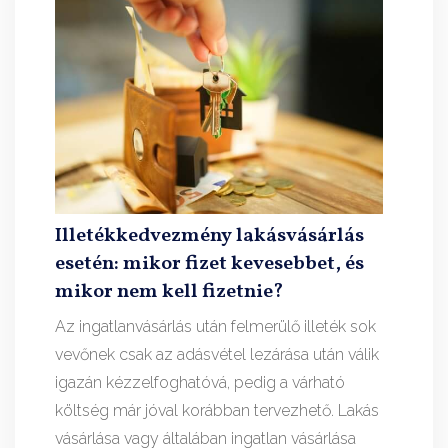
Illetékkedvezmény lakásvásárlás
esetén: mikor fizet kevesebbet, és
mikor nem kell fizetnie?
Az ingatlanvásárlás után felmerülő illeték sok
vevőnek csak az adásvétel lezárása után válik
igazán kézzelfoghatóvá, pedig a várható
költség már jóval korábban tervezhető. Lakás
vásárlása vagy általában ingatlan vásárlása